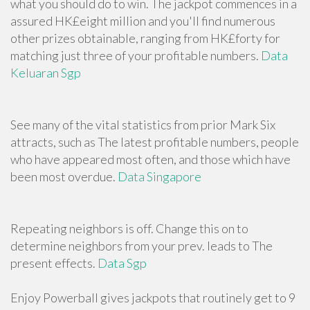
what you should do to win. The jackpot commences in a
assured HK£eight million and you'll find numerous
other prizes obtainable, ranging from HK£forty for
matching just three of your profitable numbers.
Data
Keluaran Sgp
See many of the vital statistics from prior Mark Six
attracts, such as The latest profitable numbers, people
who have appeared most often, and those which have
been most overdue.
Data Singapore
Repeating neighbors is off. Change this on to
determine neighbors from your prev. leads to The
present effects.
Data Sgp
Enjoy Powerball gives jackpots that routinely get to 9