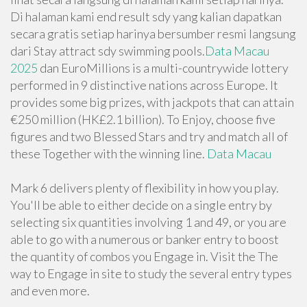
Di halaman kami end result sdy yang kalian dapatkan
secara gratis setiap harinya bersumber resmi langsung
dari Stay attract sdy swimming pools.
Data Macau
2025
dan EuroMillions is a multi-countrywide lottery
performed in 9 distinctive nations across Europe. It
provides some big prizes, with jackpots that can attain
€250 million (HK£2.1 billion). To Enjoy, choose five
figures and two Blessed Stars and try and match all of
these Together with the winning line.
Data Macau
Mark 6 delivers plenty of flexibility in how you play.
You'll be able to either decide on a single entry by
selecting six quantities involving 1 and 49, or you are
able to go with a numerous or banker entry to boost
the quantity of combos you Engage in. Visit the The
way to Engage in site to study the several entry types
and even more.