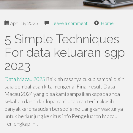
April 18, 2025
|
Leave a comment
|
Home
5 Simple Techniques
For data keluaran sgp
2023
Data Macau 2025
Baiklah rasanya cukup sampai disini
saja pembahasan kita mengenai Final result Data
Macau 2024 yang bisa kami sampaikan kepada anda
sekalian dan tidak lupa kami ucapkan terimakasih
banyak karena sudah bersedia meluangkan waktunya
untuk berkunjung ke situs info Pengeluaran Macau
Terlengkap ini.