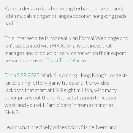
Karena dengan data hongkong terbaru tersebut anda
lebih mudah mengambil angka bocoran hongkong pada
hari ini.
This Internet site is not really an Formal Web page and
isn't associated with HKJC or any business that
manages any product or service for which their expert
services are used.
Data Toto Macau
Data SGP 2025
Mark 6 is among Hong Kong’s longest-
functioning lottery game titles and it provides
jackpots that start at HK£eight million, with many
other prizes out there. Attracts happen thrice per
week and you will Participate in from as minor as
$HK5.
Learn what precisely prizes Mark Six delivers and