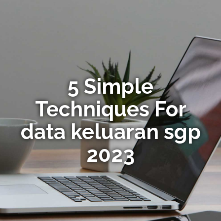
5 Simple
Techniques For
data keluaran sgp
2023