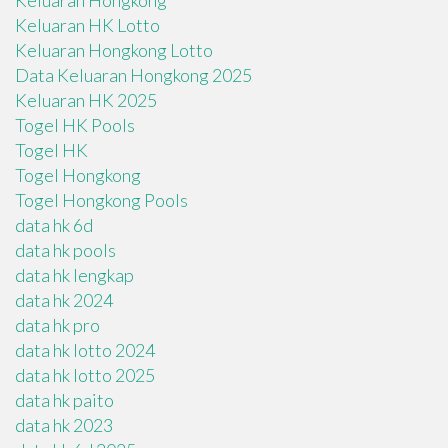
Keluaran Hongkong
Keluaran HK Lotto
Keluaran Hongkong Lotto
Data Keluaran Hongkong 2025
Keluaran HK 2025
Togel HK Pools
Togel HK
Togel Hongkong
Togel Hongkong Pools
data hk 6d
data hk pools
data hk lengkap
data hk 2024
data hk pro
data hk lotto 2024
data hk lotto 2025
data hk paito
data hk 2023