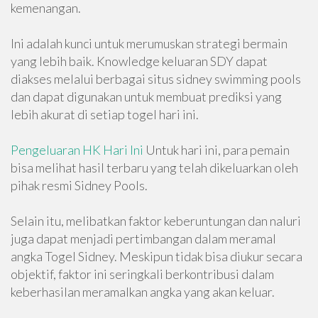
kemenangan.
Ini adalah kunci untuk merumuskan strategi bermain
yang lebih baik. Knowledge keluaran SDY dapat
diakses melalui berbagai situs sidney swimming pools
dan dapat digunakan untuk membuat prediksi yang
lebih akurat di setiap togel hari ini.
Pengeluaran HK Hari Ini
Untuk hari ini, para pemain
bisa melihat hasil terbaru yang telah dikeluarkan oleh
pihak resmi Sidney Pools.
Selain itu, melibatkan faktor keberuntungan dan naluri
juga dapat menjadi pertimbangan dalam meramal
angka Togel Sidney. Meskipun tidak bisa diukur secara
objektif, faktor ini seringkali berkontribusi dalam
keberhasilan meramalkan angka yang akan keluar.