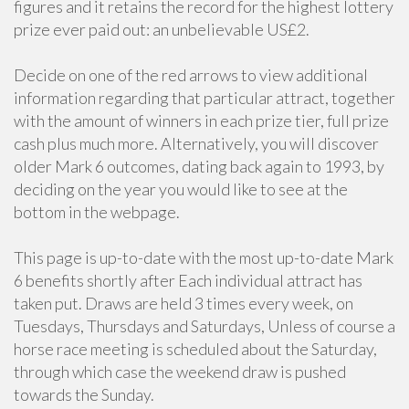
figures and it retains the record for the highest lottery
prize ever paid out: an unbelievable US£2.
Decide on one of the red arrows to view additional
information regarding that particular attract, together
with the amount of winners in each prize tier, full prize
cash plus much more. Alternatively, you will discover
older Mark 6 outcomes, dating back again to 1993, by
deciding on the year you would like to see at the
bottom in the webpage.
This page is up-to-date with the most up-to-date Mark
6 benefits shortly after Each individual attract has
taken put. Draws are held 3 times every week, on
Tuesdays, Thursdays and Saturdays, Unless of course a
horse race meeting is scheduled about the Saturday,
through which case the weekend draw is pushed
towards the Sunday.