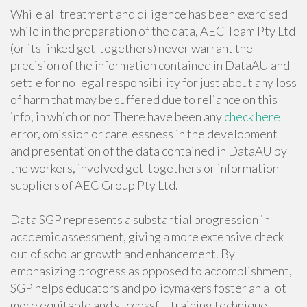
While all treatment and diligence has been exercised
while in the preparation of the data, AEC Team Pty Ltd
(or its linked get-togethers) never warrant the
precision of the information contained in DataAU and
settle for no legal responsibility for just about any loss
of harm that may be suffered due to reliance on this
info, in which or not There have been any
check here
error, omission or carelessness in the development
and presentation of the data contained in DataAU by
the workers, involved get-togethers or information
suppliers of AEC Group Pty Ltd.
Data SGP represents a substantial progression in
academic assessment, giving a more extensive check
out of scholar growth and enhancement. By
emphasizing progress as opposed to accomplishment,
SGP helps educators and policymakers foster an a lot
more equitable and successful training technique.