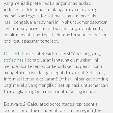
yang menjadi preferred kalangan anak muda di
indonesia. Di Indonesia kalangan anak muda yang
memainkan togel sdy pastinya sangat memerlukan
hasil pengeluaran sdy hari ini. Nah untuk mendapatkan
keluaran sdy prize hari ini biasa kalangan anak muda,
selalu menanti-nanti hasil keluaran tersebut pada jam
end result pasaran togel sdy.
Data HK
Pada saat Reside draw SDY berlangsung,
setiap hasil pengeluaran langsung diumumkan. Ini
memberikan kesempatan kepada semua pemain untuk
mengetahui hasil dengan cepat dan akurat. Selain itu,
informasi tentang keluaran SDY hari ini sangat penting
bagi mereka yang mengikuti setiap hasil untuk mencari
tahu angka yang belum keluar atau sering muncul.
Be aware 2: Calculated percentages represent a
proportion of the number of folks in the region (like