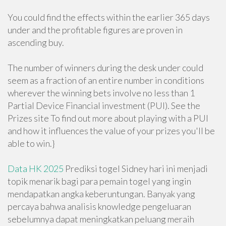
You could find the effects within the earlier 365 days
under and the profitable figures are proven in
ascending buy.
The number of winners during the desk under could
seem as a fraction of an entire number in conditions
wherever the winning bets involve no less than 1
Partial Device Financial investment (PUI). See the
Prizes site To find out more about playing with a PUI
and how it influences the value of your prizes you'll be
able to win.}
Data HK 2025
Prediksi togel Sidney hari ini menjadi
topik menarik bagi para pemain togel yang ingin
mendapatkan angka keberuntungan. Banyak yang
percaya bahwa analisis knowledge pengeluaran
sebelumnya dapat meningkatkan peluang meraih